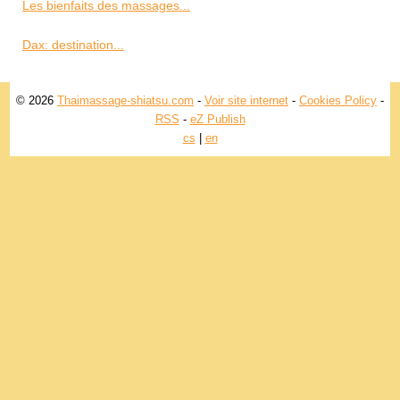
Les bienfaits des massages...
Dax: destination...
© 2026
Thaimassage-shiatsu.com
-
Voir site internet
-
Cookies Policy
-
RSS
-
eZ Publish
cs
|
en