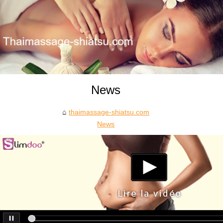
News
thaimassage-shiatsu.com
News