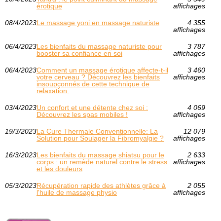
érotique
affichages
08/4/2023
Le massage yoni en massage naturiste
4 355
affichages
06/4/2023
Les bienfaits du massage naturiste pour
3 787
booster sa confiance en soi
affichages
06/4/2023
Comment un massage érotique affecte-t-il
3 460
votre cerveau ? Découvrez les bienfaits
affichages
insoupçonnés de cette technique de
relaxation.
03/4/2023
Un confort et une détente chez soi :
4 069
Découvrez les spas mobiles !
affichages
19/3/2023
La Cure Thermale Conventionnelle: La
12 079
Solution pour Soulager la Fibromyalgie ?
affichages
16/3/2023
Les bienfaits du massage shiatsu pour le
2 633
corps : un remède naturel contre le stress
affichages
et les douleurs
05/3/2023
Récupération rapide des athlètes grâce à
2 055
l'huile de massage physio
affichages