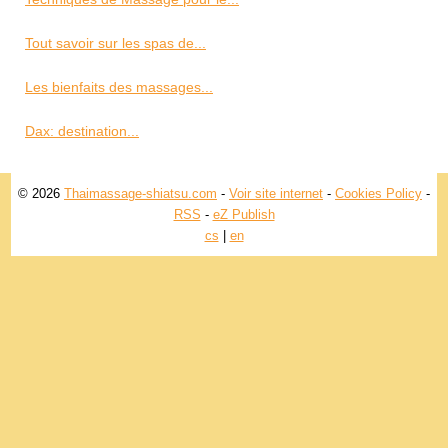
Tout savoir sur les spas de...
Les bienfaits des massages...
Dax: destination...
© 2026
Thaimassage-shiatsu.com
-
Voir site internet
-
Cookies Policy
-
RSS
-
eZ Publish
cs
|
en