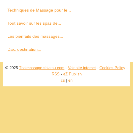
Techniques de Massage pour le...
Tout savoir sur les spas de...
Les bienfaits des massages...
Dax: destination...
© 2026
Thaimassage-shiatsu.com
-
Voir site internet
-
Cookies Policy
-
RSS
-
eZ Publish
cs
|
en