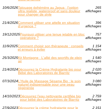
10/6/2026
Tatouage éphémère au Jagua : l’option
265
ultra réaliste, waterproof et sans douleur
affichages
pour changer de style
21/4/2026
Comment utiliser une attelle en situation
396
d’urgence ?
affichages
19/12/2025
Pourquoi utiliser une tenue jetable en bloc
757
opératoire ?
affichages
11/9/2025
Comment choisir son thérapeute : conseils
1 154
et erreurs à éviter
affichages
25/3/2025
Kit Montagne : L'allié des sportifs de plein
1 540
air
affichages
21/4/2024
Découvrez la Crème Hydratante bio pour
2 020
Bébé des Laboratoires de Biarritz
affichages
07/3/2024
L'Huile de Massage Sésame Bio : le soin
3 080
naturel indispensable pour une peau
affichages
régénérée
14/10/2023
Découvrez l'eau nettoyante certifiée bio
2 759
pour bébé des Laboratoires de Biarritz
affichages
27/9/2023
Découvrez la crème hydratante pour le
2 151