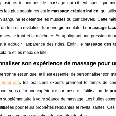
e plusieurs techniques de massage qui ciblent spécifiquemen
s les plus populaires est le
massage crânien indien
, qui uti
on sanguine et détendre les muscles du cuir chevelu. Cette mé
de tête et à revitaliser leur énergie mentale. Le
massage faci
empes, le front et la mâchoire. En appliquant une pression dou
et à adoucir l'apparence des rides. Enfin, le
massage des t
culaire et les maux de tête.
naliser son expérience de massage pour un
rsonne est unique, et il est essentiel de personnaliser son m
 head spa
, les praticiens experts prennent le temps de co
 pour vous offrir une expérience sur mesure. L'utilisation de
pro
n supplémentaire à votre séance de massage. Les huiles essen
tilisées pour leurs propriétés relaxantes et revitalisantes. Ce
t à procurer une sensation de bien-être durable.