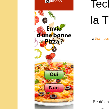
Tec
la 
thaimass
Se détend