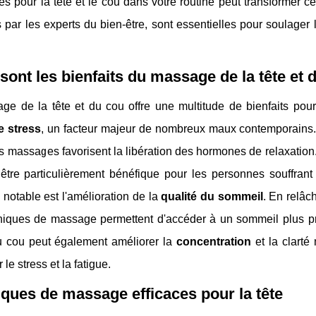
es pour la tête et le cou dans votre routine peut transformer ce
s par les experts du bien-être, sont essentielles pour soulager
.
sont les bienfaits du massage de la tête et 
e de la tête et du cou offre une multitude de bienfaits pour l
e stress
, un facteur majeur de nombreux maux contemporains. 
les massages favorisent la libération des hormones de relaxation.
 être particulièrement bénéfique pour les personnes souffran
notable est l'amélioration de la
qualité du sommeil
. En relâc
niques de massage permettent d'accéder à un sommeil plus pro
du cou peut également améliorer la
concentration
et la clarté
le stress et la fatigue.
ques de massage efficaces pour la tête