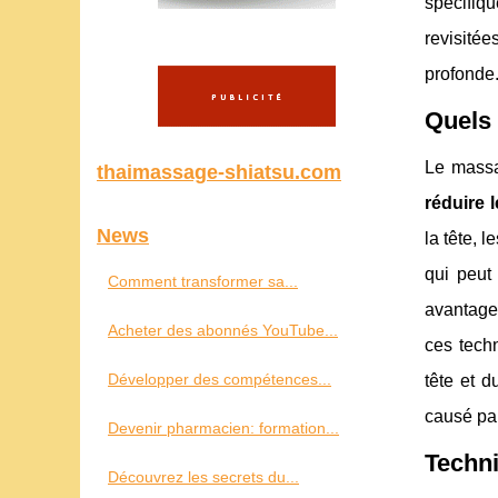
spécifiqu
revisitée
profonde
Quels 
Le massag
thaimassage-shiatsu.com
réduire l
News
la tête, 
qui peut
Comment transformer sa...
avantage 
Acheter des abonnés YouTube...
ces tech
Développer des compétences...
tête et 
causé par 
Devenir pharmacien: formation...
Techni
Découvrez les secrets du...