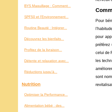
BYS Maquillage : Comment...
Commen
SPF50 et l'Environnement...
Pour béné
Routine Beauté : Intégrer...
l'habitu
pour appl
Découvrez les bienfaits...
préférez
Profitez de la livraison...
celui de 
les tech
Détente et relaxation avec...
améliorer
Réductions jusqu'à...
sont nomb
Nutrition
revitalisa
Optimiser la Performance...
Alimentation bébé : des...