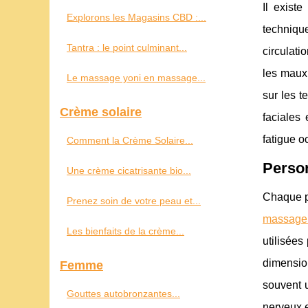
Il exist
Explorons les Magasins CBD :...
technique
Tantra : le point culminant...
circulati
les maux 
Le massage yoni en massage...
sur les t
Crème solaire
faciales 
fatigue o
Comment la Crème Solaire...
Person
Une crème cicatrisante bio...
Chaque pe
Prenez soin de votre peau et...
massage
Les bienfaits de la crème...
utilisées
dimensio
Femme
souvent u
Gouttes autobronzantes...
nerveux e