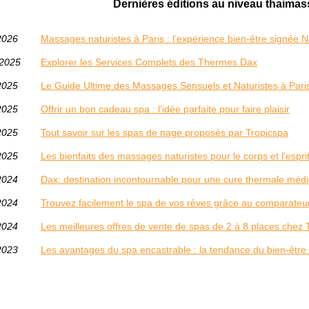
Dernières éditions au niveau thaima
2026
Massages naturistes à Paris : l’expérience bien‑être signée 
/2025
Explorer les Services Complets des Thermes Dax
2025
Le Guide Ultime des Massages Sensuels et Naturistes à Pari
2025
Offrir un bon cadeau spa : l’idée parfaite pour faire plaisir
2025
Tout savoir sur les spas de nage proposés par Tropicspa
2025
Les bienfaits des massages naturistes pour le corps et l'espri
2024
Dax: destination incontournable pour une cure thermale médi
2024
Trouvez facilement le spa de vos rêves grâce au comparateu
2024
Les meilleures offres de vente de spas de 2 à 8 places chez
2023
Les avantages du spa encastrable : la tendance du bien-être