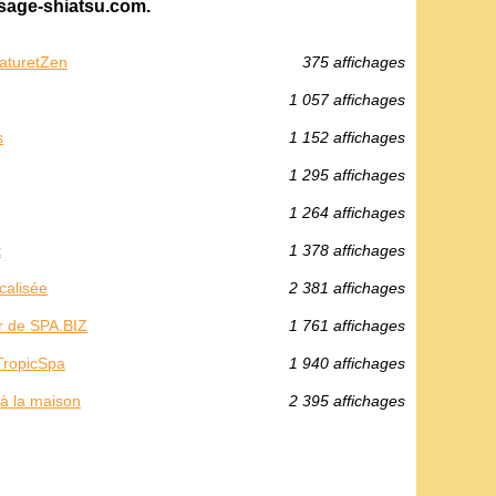
ssage-shiatsu.com.
NaturetZen
375 affichages
1 057 affichages
s
1 152 affichages
1 295 affichages
1 264 affichages
t
1 378 affichages
calisée
2 381 affichages
r de SPA.BIZ
1 761 affichages
 TropicSpa
1 940 affichages
 à la maison
2 395 affichages