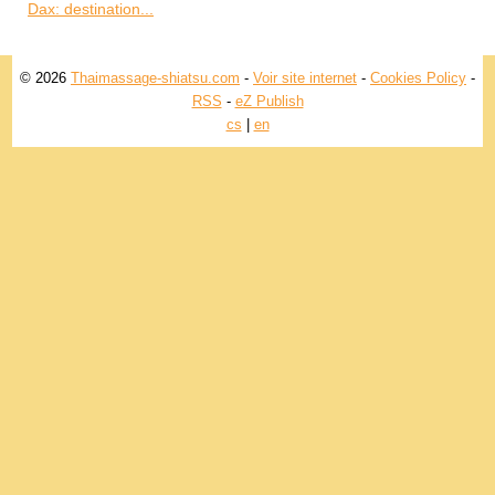
Dax: destination...
© 2026
Thaimassage-shiatsu.com
-
Voir site internet
-
Cookies Policy
-
RSS
-
eZ Publish
cs
|
en