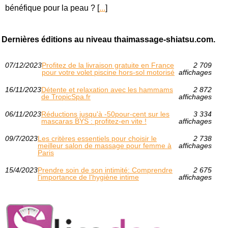
bénéfique pour la peau ? [
...
]
Dernières éditions au niveau thaimassage-shiatsu.com.
07/12/2023
Profitez de la livraison gratuite en France
2 709
pour votre volet piscine hors-sol motorisé
affichages
16/11/2023
Détente et relaxation avec les hammams
2 872
de TropicSpa.fr
affichages
06/11/2023
Réductions jusqu'à -50pour-cent sur les
3 334
mascaras BYS : profitez-en vite !
affichages
09/7/2023
Les critères essentiels pour choisir le
2 738
meilleur salon de massage pour femme à
affichages
Paris
15/4/2023
Prendre soin de son intimité: Comprendre
2 675
l'importance de l'hygiène intime
affichages