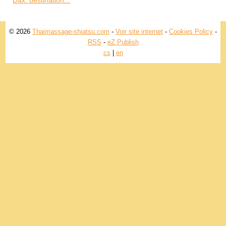
Dax: destination...
© 2026
Thaimassage-shiatsu.com
-
Voir site internet
-
Cookies Policy
-
RSS
-
eZ Publish
cs
|
en