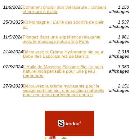
11/9/2025
Comment choisir son thérapeute : conseils
1 150
et erreurs à éviter
affichages
25/3/2025
Kit Montagne : L'allié des sportifs de plein
1 537
air
affichages
11/5/2024
Plongez dans une expérience relaxante
1 961
avec le massage naturiste à Paris
affichages
21/4/2024
Découvrez la Crème Hydratante bio pour
2 018
Bébé des Laboratoires de Biarritz
affichages
07/3/2024
L'Huile de Massage Sésame Bio : le soin
3 080
naturel indispensable pour une peau
affichages
régénérée
27/9/2023
Découvrez la crème hydratante pour le
2 151
visage certifiée bio: une solution naturelle
affichages
pour une peau parfaitement nourrie