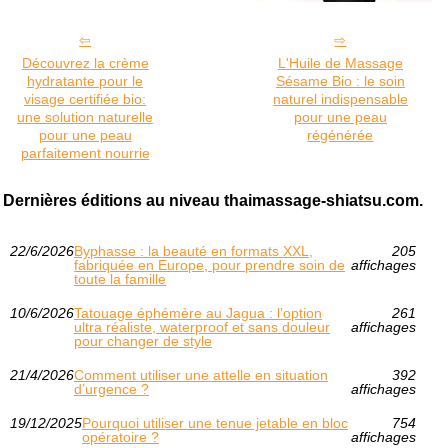
Découvrez la crème
L'Huile de Massage
hydratante pour le
Sésame Bio : le soin
visage certifiée bio:
naturel indispensable
une solution naturelle
pour une peau
pour une peau
régénérée
parfaitement nourrie
Dernières éditions au niveau thaimassage-shiatsu.com.
22/6/2026
Byphasse : la beauté en formats XXL,
205
fabriquée en Europe, pour prendre soin de
affichages
toute la famille
10/6/2026
Tatouage éphémère au Jagua : l’option
261
ultra réaliste, waterproof et sans douleur
affichages
pour changer de style
21/4/2026
Comment utiliser une attelle en situation
392
d’urgence ?
affichages
19/12/2025
Pourquoi utiliser une tenue jetable en bloc
754
opératoire ?
affichages