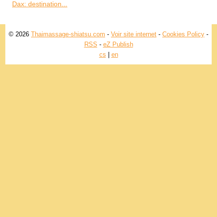
Dax: destination...
© 2026
Thaimassage-shiatsu.com
-
Voir site internet
-
Cookies Policy
-
RSS
-
eZ Publish
cs
|
en