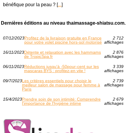
bénéfique pour la peau ? [
...
]
Dernières éditions au niveau thaimassage-shiatsu.com.
07/12/2023
Profitez de la livraison gratuite en France
2 712
pour votre volet piscine hors-sol motorisé
affichages
16/11/2023
Détente et relaxation avec les hammams
2 876
de TropicSpa.fr
affichages
06/11/2023
Réductions jusqu'à -50pour-cent sur les
3 339
mascaras BYS : profitez-en vite !
affichages
09/7/2023
Les critères essentiels pour choisir le
2 739
meilleur salon de massage pour femme à
affichages
Paris
15/4/2023
Prendre soin de son intimité: Comprendre
2 679
l'importance de l'hygiène intime
affichages