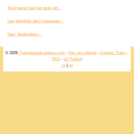
Tout savoir sur les spas de...
Les bienfaits des massages...
Dax: destination...
© 2026
Thaimassage-shiatsu.com
-
Voir site internet
-
Cookies Policy
-
RSS
-
eZ Publish
cs
|
en