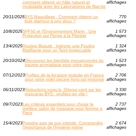
comment obtenir un hâle naturel et
affichages
modulable avec les Laboratoires de Biarritz
20/11/2025
BYS Maquillage : Comment obtenir un
770
look glamour à prix doux ?
affichages
10/8/2025
SPF50 et l'Environnement Marin : Une
1 573
Protection qui Pense à la Planète
affichages
13/4/2025
Routine Beauté : Intégrer une Poudre
1 324
Matifiante pour un Teint Impeccable
affichages
20/10/2024
Découvrez les bienfaits insoupçonnés du
1 523
baume aromatique pour votre peau
affichages
07/12/2023
Profitez de la livraison gratuite en France
2 706
pour votre volet piscine hors-sol motorisé
affichages
06/11/2023
Réductions jusqu'à -50pour-cent sur les
3 330
mascaras BYS : profitez-en vite !
affichages
09/7/2023
Les critères essentiels pour choisir le
2 737
meilleur salon de massage pour femme à
affichages
Paris
15/4/2023
Prendre soin de son intimité: Comprendre
2 674
l'importance de l'hygiène intime
affichages