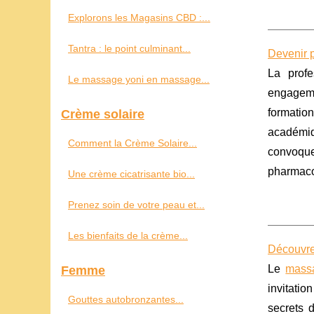
Explorons les Magasins CBD :...
Tantra : le point culminant...
Devenir p
La profe
Le massage yoni en massage...
engagem
formati
Crème solaire
académi
Comment la Crème Solaire...
convoque
pharmacol
Une crème cicatrisante bio...
Prenez soin de votre peau et...
Les bienfaits de la crème...
Découvre
Le
massa
Femme
invitatio
Gouttes autobronzantes...
secrets 