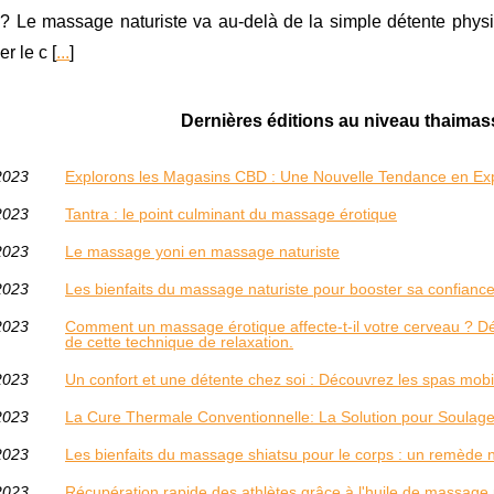
 ? Le massage naturiste va au-delà de la simple détente physiq
r le c [
...
]
Dernières éditions au niveau thaima
2023
Explorons les Magasins CBD : Une Nouvelle Tendance en Ex
2023
Tantra : le point culminant du massage érotique
2023
Le massage yoni en massage naturiste
2023
Les bienfaits du massage naturiste pour booster sa confiance
2023
Comment un massage érotique affecte-t-il votre cerveau ? Dé
de cette technique de relaxation.
2023
Un confort et une détente chez soi : Découvrez les spas mobi
2023
La Cure Thermale Conventionnelle: La Solution pour Soulage
2023
Les bienfaits du massage shiatsu pour le corps : un remède na
2023
Récupération rapide des athlètes grâce à l'huile de massage