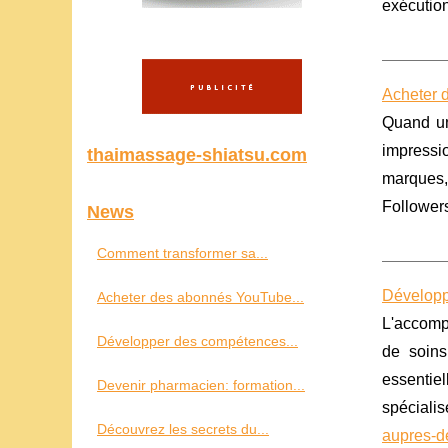
exécution
Acheter d
Quand un
impressi
thaimassage-shiatsu.com
marques,
Follower
News
Comment transformer sa...
Développ
Acheter des abonnés YouTube...
L'accompa
Développer des compétences...
de soins
essentiel
Devenir pharmacien: formation...
spécialis
Découvrez les secrets du...
aupres-d