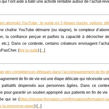
 qui l’ont aidé à bâtir une activité rentable autour de l’achat-re
es abonnés YouTube : le guide en 3 étapes (packs, options, dél
e chaîne YouTube démarre (ou stagne), le compteur d’abonnés
on, la confiance perçue et parfois la capacité à décrocher d
 etc.). Dans ce contexte, certains créateurs envisagent l’ac
sPasCher. (
lire la suite
) [
...
]
er des compétences éthiques dans l'accompagnement de fin de
gnement de fin de vie est une étape délicate qui nécessite une a
 palliatifs dispensés aux personnes âgées. Dans ce context
le pour garantir un soutien approprié aux patients en fin de vie 
ée qui se (
https://ideage-formation.com/formations/formation-la
e-la-personne-agee/
) [
...
]