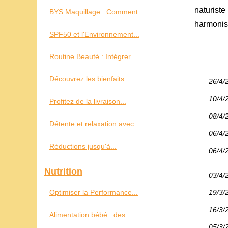
naturiste
BYS Maquillage : Comment...
harmonise
SPF50 et l'Environnement...
Routine Beauté : Intégrer...
Découvrez les bienfaits...
26/4/
10/4/
Profitez de la livraison...
08/4/
Détente et relaxation avec...
06/4/
Réductions jusqu'à...
06/4/
Nutrition
03/4/
Optimiser la Performance...
19/3/
16/3/
Alimentation bébé : des...
05/3/