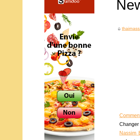
Ne
thaimass
Comment t
Changer d
Nassim 