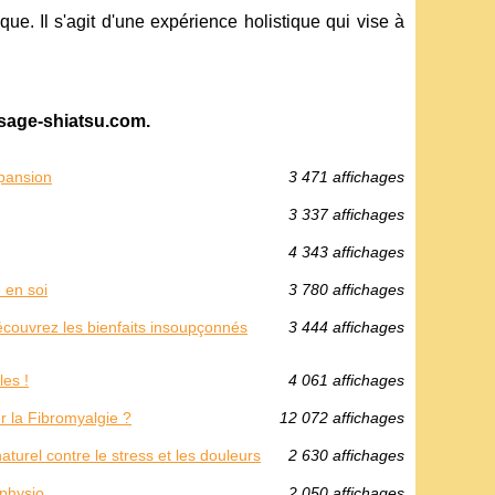
ue. Il s'agit d'une expérience holistique qui vise à
ssage-shiatsu.com.
pansion
3 471 affichages
3 337 affichages
4 343 affichages
 en soi
3 780 affichages
couvrez les bienfaits insoupçonnés
3 444 affichages
les !
4 061 affichages
r la Fibromyalgie ?
12 072 affichages
turel contre le stress et les douleurs
2 630 affichages
 physio
2 050 affichages