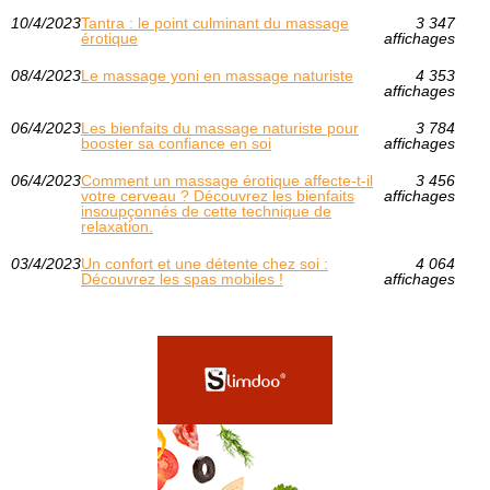
10/4/2023
Tantra : le point culminant du massage
3 347
érotique
affichages
08/4/2023
Le massage yoni en massage naturiste
4 353
affichages
06/4/2023
Les bienfaits du massage naturiste pour
3 784
booster sa confiance en soi
affichages
06/4/2023
Comment un massage érotique affecte-t-il
3 456
votre cerveau ? Découvrez les bienfaits
affichages
insoupçonnés de cette technique de
relaxation.
03/4/2023
Un confort et une détente chez soi :
4 064
Découvrez les spas mobiles !
affichages