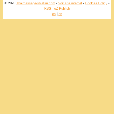
© 2026
Thaimassage-shiatsu.com
-
Voir site internet
-
Cookies Policy
-
RSS
-
eZ Publish
cs
|
en