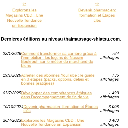
Explorons les
Devenir pharmacien:
Magasins CBD : Une
formation et Étapes
Nouvelle Tendance
clés
en Expansion
Dernières éditions au niveau thaimassage-shiatsu.com.
22/1/2026
Comment transformer sa carrière grâce à
784
l’immobilier : les leçons de Nassim
affichages
Boukrouh sur le métier de marchand de
biens
19/1/2026
Acheter des abonnés YouTube : le guide
736
en 3 étapes (packs, options, délais et
affichages
bonnes pratiques)
03/7/2025
Développer des compétences éthiques
1 493
dans l'accompagnement de fin de vie
affichages
19/10/2024
Devenir pharmacien: formation et Étapes
3 008
clés
affichages
26/4/2023
Explorons les Magasins CBD : Une
3 483
Nouvelle Tendance en Expansion
affichages