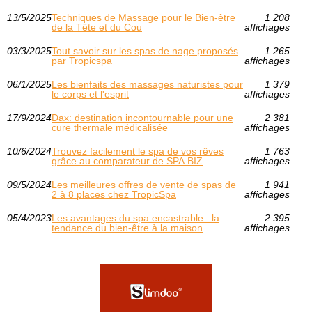
13/5/2025
Techniques de Massage pour le Bien-être
1 208
de la Tête et du Cou
affichages
03/3/2025
Tout savoir sur les spas de nage proposés
1 265
par Tropicspa
affichages
06/1/2025
Les bienfaits des massages naturistes pour
1 379
le corps et l'esprit
affichages
17/9/2024
Dax: destination incontournable pour une
2 381
cure thermale médicalisée
affichages
10/6/2024
Trouvez facilement le spa de vos rêves
1 763
grâce au comparateur de SPA.BIZ
affichages
09/5/2024
Les meilleures offres de vente de spas de
1 941
2 à 8 places chez TropicSpa
affichages
05/4/2023
Les avantages du spa encastrable : la
2 395
tendance du bien-être à la maison
affichages