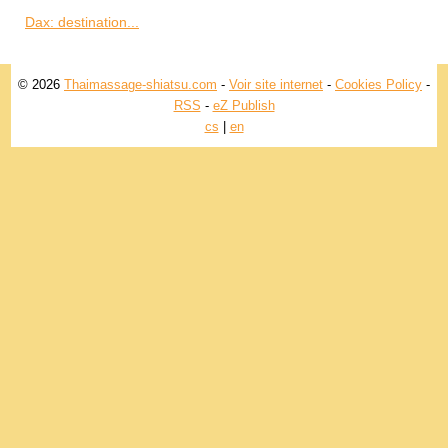
Dax: destination...
© 2026
Thaimassage-shiatsu.com
-
Voir site internet
-
Cookies Policy
-
RSS
-
eZ Publish
cs
|
en