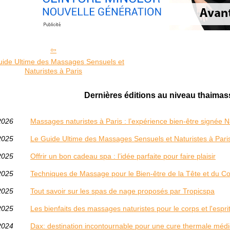
uide Ultime des Massages Sensuels et
Naturistes à Paris
Dernières éditions au niveau thaima
2026
Massages naturistes à Paris : l’expérience bien‑être signée 
2025
Le Guide Ultime des Massages Sensuels et Naturistes à Pari
2025
Offrir un bon cadeau spa : l’idée parfaite pour faire plaisir
2025
Techniques de Massage pour le Bien-être de la Tête et du C
2025
Tout savoir sur les spas de nage proposés par Tropicspa
2025
Les bienfaits des massages naturistes pour le corps et l'espri
2024
Dax: destination incontournable pour une cure thermale médi