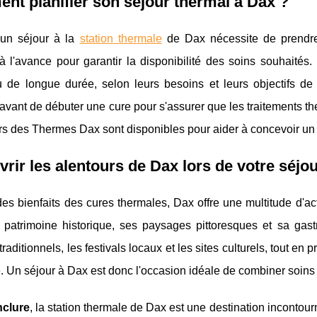
t planifier son séjour thermal à Dax ?
r un séjour à la
station thermale
de Dax nécessite de prendre 
à l'avance pour garantir la disponibilité des soins souhaités.
u de longue durée, selon leurs besoins et leurs objectifs de
vant de débuter une cure pour s'assurer que les traitements th
ers des Thermes Dax sont disponibles pour aider à concevoir u
rir les alentours de Dax lors de votre séjo
es bienfaits des cures thermales, Dax offre une multitude d'acti
 patrimoine historique, ses paysages pittoresques et sa gast
raditionnels, les festivals locaux et les sites culturels, tout en 
. Un séjour à Dax est donc l'occasion idéale de combiner soins 
nclure
, la station thermale de Dax est une destination inconto