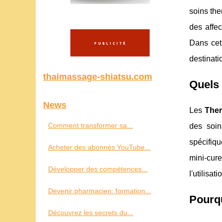
soins the
des affec
Dans cet
destinati
thaimassage-shiatsu.com
Quels 
News
Les
The
Comment transformer sa...
des soin
spécifiq
Acheter des abonnés YouTube...
mini-cur
Développer des compétences...
l'utilisa
Devenir pharmacien: formation...
Pourqu
Découvrez les secrets du...