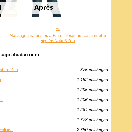
Massages naturistes à Paris : l’expérience bien‑être
signée Natur&Zen
ssage-shiatsu.com.
NaturetZen
375 affichages
s
1 152 affichages
1 295 affichages
ou
1 206 affichages
1 264 affichages
t
1 378 affichages
calisée
2 380 affichages