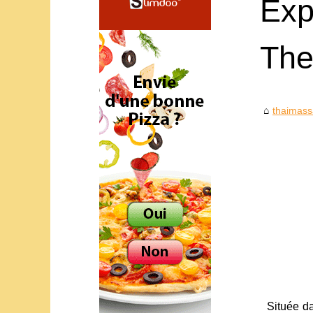
Exp
The
thaimass
Située da