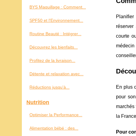
Commen
BYS Maquillage : Comment...
Planifie
SPF50 et l'Environnement...
réserver 
Routine Beauté : Intégrer...
courte o
médecin a
Découvrez les bienfaits...
conseill
Profitez de la livraison...
Découv
Détente et relaxation avec...
En plus d
Réductions jusqu'à...
pour son
Nutrition
marchés t
Optimiser la Performance...
la France
Alimentation bébé : des...
Pour co