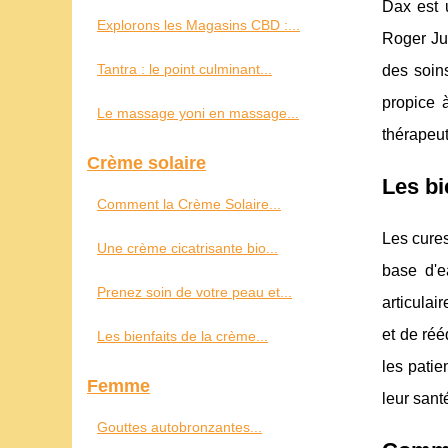
Dax est 
Explorons les Magasins CBD :...
Roger Ju
Tantra : le point culminant...
des soins
propice 
Le massage yoni en massage...
thérapeut
Crème solaire
Les bi
Comment la Crème Solaire...
Les cures
Une crème cicatrisante bio...
base d'e
Prenez soin de votre peau et...
articulai
et de réé
Les bienfaits de la crème...
les patie
Femme
leur sant
Gouttes autobronzantes...