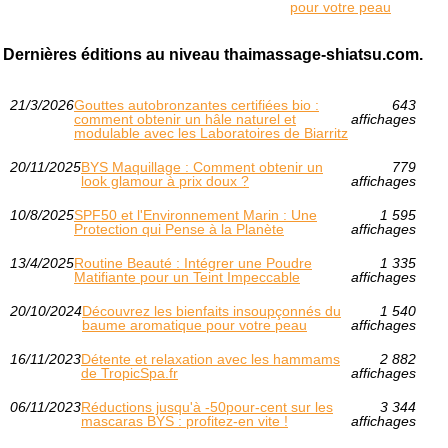
pour votre peau
Dernières éditions au niveau thaimassage-shiatsu.com.
21/3/2026
Gouttes autobronzantes certifiées bio :
643
comment obtenir un hâle naturel et
affichages
modulable avec les Laboratoires de Biarritz
20/11/2025
BYS Maquillage : Comment obtenir un
779
look glamour à prix doux ?
affichages
10/8/2025
SPF50 et l'Environnement Marin : Une
1 595
Protection qui Pense à la Planète
affichages
13/4/2025
Routine Beauté : Intégrer une Poudre
1 335
Matifiante pour un Teint Impeccable
affichages
20/10/2024
Découvrez les bienfaits insoupçonnés du
1 540
baume aromatique pour votre peau
affichages
16/11/2023
Détente et relaxation avec les hammams
2 882
de TropicSpa.fr
affichages
06/11/2023
Réductions jusqu'à -50pour-cent sur les
3 344
mascaras BYS : profitez-en vite !
affichages