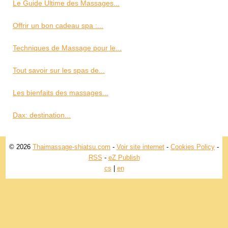
Le Guide Ultime des Massages...
Offrir un bon cadeau spa :...
Techniques de Massage pour le...
Tout savoir sur les spas de...
Les bienfaits des massages...
Dax: destination...
© 2026
Thaimassage-shiatsu.com
-
Voir site internet
-
Cookies Policy
-
RSS
-
eZ Publish
cs
|
en