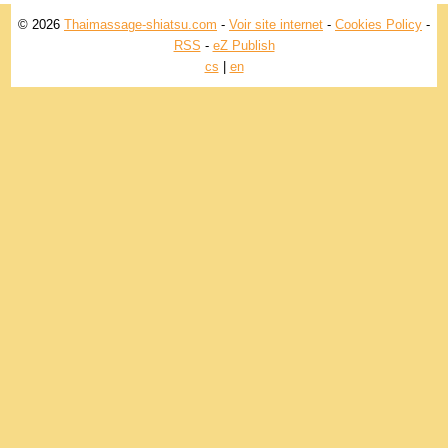
© 2026
Thaimassage-shiatsu.com
-
Voir site internet
-
Cookies Policy
-
RSS
-
eZ Publish
cs
|
en