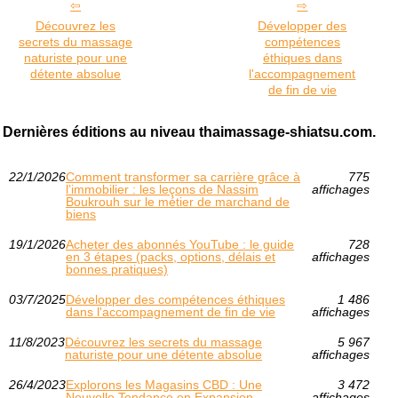
Découvrez les
Développer des
secrets du massage
compétences
naturiste pour une
éthiques dans
détente absolue
l'accompagnement
de fin de vie
Dernières éditions au niveau thaimassage-shiatsu.com.
22/1/2026
Comment transformer sa carrière grâce à
775
l’immobilier : les leçons de Nassim
affichages
Boukrouh sur le métier de marchand de
biens
19/1/2026
Acheter des abonnés YouTube : le guide
728
en 3 étapes (packs, options, délais et
affichages
bonnes pratiques)
03/7/2025
Développer des compétences éthiques
1 486
dans l'accompagnement de fin de vie
affichages
11/8/2023
Découvrez les secrets du massage
5 967
naturiste pour une détente absolue
affichages
26/4/2023
Explorons les Magasins CBD : Une
3 472
Nouvelle Tendance en Expansion
affichages