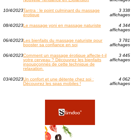
10/4/2023
Tantra : le point culminant du massage
3 338
érotique
affichages
08/4/2023
Le massage yoni en massage naturiste
4 344
affichages
06/4/2023
Les bienfaits du massage naturiste pour
3 781
booster sa confiance en soi
affichages
06/4/2023
Comment un massage érotique affecte-t-il
3 445
votre cerveau ? Découvrez les bienfaits
affichages
insoupçonnés de cette technique de
relaxation.
03/4/2023
Un confort et une détente chez soi :
4 062
Découvrez les spas mobiles !
affichages