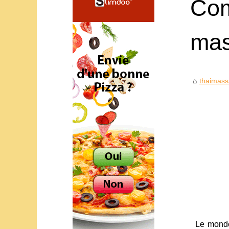
Com
mas
thaimass
Le monde