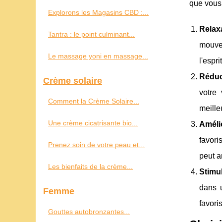
que vous 
Explorons les Magasins CBD :...
Relax
Tantra : le point culminant...
mouvem
Le massage yoni en massage...
l'esprit
Réduc
Crème solaire
votre 
Comment la Crème Solaire...
meille
Une crème cicatrisante bio...
Améli
favori
Prenez soin de votre peau et...
peut a
Les bienfaits de la crème...
Stimu
dans u
Femme
favori
Gouttes autobronzantes...