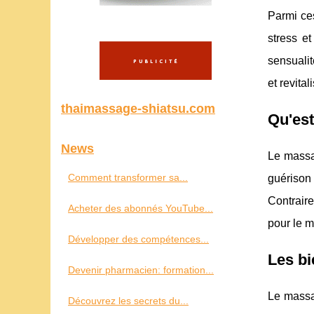
Parmi ces
stress e
sensuali
et revital
thaimassage-shiatsu.com
Qu'est
News
Le massag
Comment transformer sa...
guérison 
Contraire
Acheter des abonnés YouTube...
pour le 
Développer des compétences...
Les bi
Devenir pharmacien: formation...
Le massag
Découvrez les secrets du...