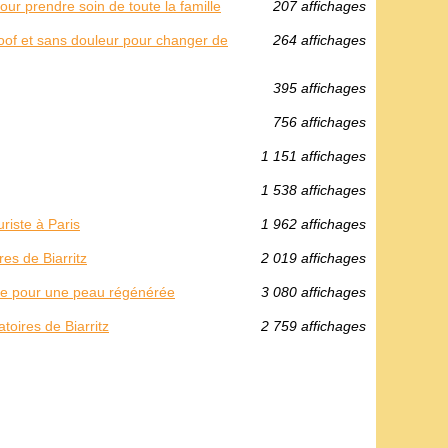
ur prendre soin de toute la famille
207 affichages
roof et sans douleur pour changer de
264 affichages
395 affichages
756 affichages
1 151 affichages
1 538 affichages
riste à Paris
1 962 affichages
es de Biarritz
2 019 affichages
ble pour une peau régénérée
3 080 affichages
toires de Biarritz
2 759 affichages