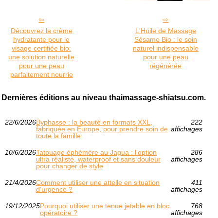
Découvrez la crème
L'Huile de Massage
hydratante pour le
Sésame Bio : le soin
visage certifiée bio:
naturel indispensable
une solution naturelle
pour une peau
pour une peau
régénérée
parfaitement nourrie
Dernières éditions au niveau thaimassage-shiatsu.com.
22/6/2026
Byphasse : la beauté en formats XXL,
222
fabriquée en Europe, pour prendre soin de
affichages
toute la famille
10/6/2026
Tatouage éphémère au Jagua : l’option
286
ultra réaliste, waterproof et sans douleur
affichages
pour changer de style
21/4/2026
Comment utiliser une attelle en situation
411
d’urgence ?
affichages
19/12/2025
Pourquoi utiliser une tenue jetable en bloc
768
opératoire ?
affichages