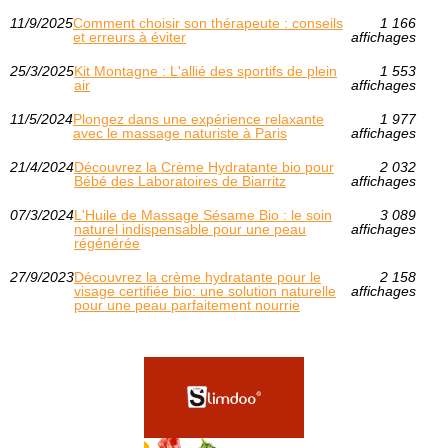
11/9/2025
Comment choisir son thérapeute : conseils
1 166
et erreurs à éviter
affichages
25/3/2025
Kit Montagne : L'allié des sportifs de plein
1 553
air
affichages
11/5/2024
Plongez dans une expérience relaxante
1 977
avec le massage naturiste à Paris
affichages
21/4/2024
Découvrez la Crème Hydratante bio pour
2 032
Bébé des Laboratoires de Biarritz
affichages
07/3/2024
L'Huile de Massage Sésame Bio : le soin
3 089
naturel indispensable pour une peau
affichages
régénérée
27/9/2023
Découvrez la crème hydratante pour le
2 158
visage certifiée bio: une solution naturelle
affichages
pour une peau parfaitement nourrie