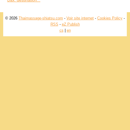
Dax: destination...
© 2026
Thaimassage-shiatsu.com
-
Voir site internet
-
Cookies Policy
-
RSS
-
eZ Publish
cs
|
en